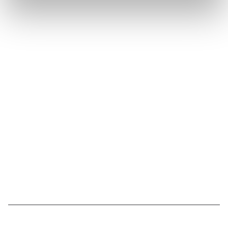
Suivez l'Institut Curie
Retrouvez notre actualité sur les réseaux
sociaux et en vous inscrivant à notre newsletter.
Inscrivez-vous à la newsletter