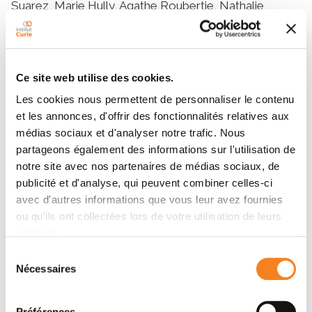
Suarez, Marie Hully, Agathe Roubertie, Nathalie
Aladjidi, François Tison, Hélène Antoine‐Poirel, Karine
Dahan, Diane Doummar, Marie‐Christine Nougues,
Christine Ioos, Christelle Rougeot, Alice Masurel,
Caroline Bourjault, Emmanuelle Ginglinger, Fabienne
Ce site web utilise des cookies.
Prieur, Aurélie Siri, Pierre Bordigoni, Karine Nguyen,
Les cookies nous permettent de personnaliser le contenu
Noel Philippe, Céline Bellesme, François Demeocq,
et les annonces, d'offrir des fonctionnalités relatives aux
Cecilia Altuzarra, Michèle Mathieu‐Dramard, Fanny
médias sociaux et d'analyser notre trafic. Nous
Couderc, Thilo Dörk, Nathalie Auger, Béatrice Parfait,
partageons également des informations sur l'utilisation de
Khadija Abidallah, Virginie Moncoutier, Agnès Collet,
notre site avec nos partenaires de médias sociaux, de
Dominique Stoppa‐Lyonnet, Marc‐Henri Stern
publicité et d'analyse, qui peuvent combiner celles-ci
avec d'autres informations que vous leur avez fournies
ou qu'ils ont collectées lors de votre utilisation de leurs
Membres
services.
Sélection
Nécessaires
du
consentement
Préférences