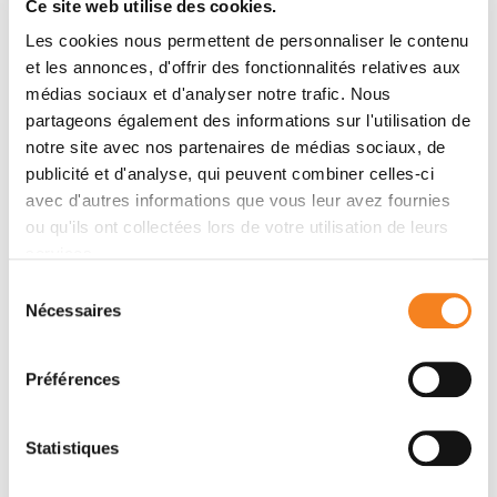
Ce site web utilise des cookies.
Levy, Jacky Marie, Eric Guittet, Jean-Louis Banères,
Les cookies nous permettent de personnaliser le contenu
Laurent J. Catoire
et les annonces, d'offrir des fonctionnalités relatives aux
médias sociaux et d'analyser notre trafic. Nous
partageons également des informations sur l'utilisation de
Membres
notre site avec nos partenaires de médias sociaux, de
publicité et d'analyse, qui peuvent combiner celles-ci
avec d'autres informations que vous leur avez fournies
ou qu'ils ont collectées lors de votre utilisation de leurs
services.
Sélection
Nécessaires
du
consentement
Préférences
DANIEL LEVY
Statistiques
Directeur de recherche
CNRS