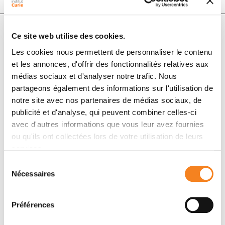
Ce site web utilise des cookies.
Auteurs
Les cookies nous permettent de personnaliser le contenu
et les annonces, d'offrir des fonctionnalités relatives aux
Robert Jackson, Bruce A. Rosa, Sonia Lameiras, Sean
médias sociaux et d'analyser notre trafic. Nous
partageons également des informations sur l'utilisation de
Cuninghame, Josee Bernard, Wely B. Floriano, Paul F.
notre site avec nos partenaires de médias sociaux, de
Lambert, Alain Nicolas, Ingeborg Zehbe
publicité et d'analyse, qui peuvent combiner celles-ci
avec d'autres informations que vous leur avez fournies
ou qu'ils ont collectées lors de votre utilisation de leurs
Membres
services.
Sélection
Nécessaires
du
consentement
Préférences