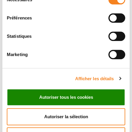
du
consentement
Préférences
Statistiques
Marketing
Suivez l'Institut Curie
Afficher les détails
Retrouvez notre actualité sur les réseaux
sociaux et en vous inscrivant à notre newsletter.
Autoriser tous les cookies
Inscrivez-vous à la newsletter
Autoriser la sélection