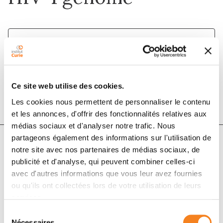
1 déc. 2002
Nucleic Acids Research
DOI :
10.1093/nar/gkf644
Ce site web utilise des cookies.
Les cookies nous permettent de personnaliser le contenu
et les annonces, d'offrir des fonctionnalités relatives aux
médias sociaux et d'analyser notre trafic. Nous
partageons également des informations sur l'utilisation de
notre site avec nos partenaires de médias sociaux, de
Auteurs
publicité et d'analyse, qui peuvent combiner celles-ci
avec d'autres informations que vous leur avez fournies
ou qu'ils ont collectées lors de votre utilisation de leurs
S. Lyonnais
services.
Sélection
Nécessaires