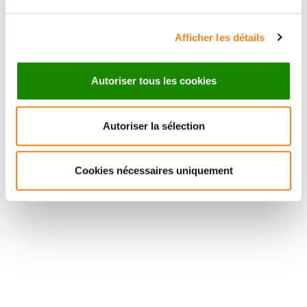
Afficher les détails
Autoriser tous les cookies
Autoriser la sélection
Cookies nécessaires uniquement
Suivez l'Institut Curie
Retrouvez notre actualité sur les réseaux
sociaux et en vous inscrivant à notre newsletter.
Inscrivez-vous à la newsletter