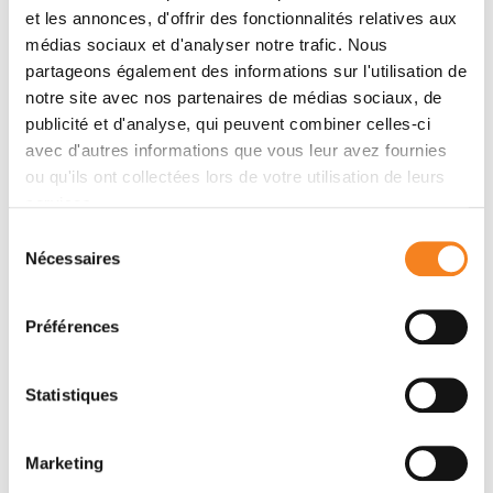
Membres
et les annonces, d'offrir des fonctionnalités relatives aux
médias sociaux et d'analyser notre trafic. Nous
partageons également des informations sur l'utilisation de
notre site avec nos partenaires de médias sociaux, de
publicité et d'analyse, qui peuvent combiner celles-ci
avec d'autres informations que vous leur avez fournies
ou qu'ils ont collectées lors de votre utilisation de leurs
services.
Sélection
Nécessaires
du
consentement
ALAIN
PUISIEUX
Préférences
Professeur - Médecin
UVSQ
Statistiques
Marketing