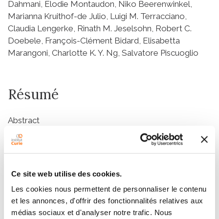
Dahmani, Elodie Montaudon, Niko Beerenwinkel,
Marianna Kruithof-de Julio, Luigi M. Terracciano,
Claudia Lengerke, Rinath M. Jeselsohn, Robert C.
Doebele, François-Clément Bidard, Elisabetta
Marangoni, Charlotte K. Y. Ng, Salvatore Piscuoglio
Résumé
Abstract
Synthetic lethal interactions, where the simultaneous
but not individual inactivation of two genes is lethal to
the cell, have been successfully exploited to treat
cancer.
GATA3
is frequently mutated in estrogen
Ce site web utilise des cookies.
receptor (ER)-positive breast cancers and its
Les cookies nous permettent de personnaliser le contenu
deficiency defines a subset of patients with poor
et les annonces, d'offrir des fonctionnalités relatives aux
response to hormonal therapy and poor prognosis.
médias sociaux et d'analyser notre trafic. Nous
However, GATA3 is not yet targetable. Here we show