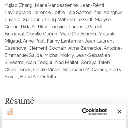
Yujiao Zhang, Marie Vandestienne, Jean-Rémi
Lavillegrand, Jeremie Joffre, Icia Santos-Zas, Aonghus
Lavelle, Xiaodan Zhong, Wilfried Le Goff, Maryse
Guérin, Rida Al-Rifai, Ludivine Laurans, Patrick
Bruneval, Coralie Guérin, Marc Diedisheim, Melanie
Migaud, Anne Puel, Fanny Lanternier, Jean-Laurent
Casanova, Clément Cochain, Alma Zernecke, Antoine-
Emmanuel Saliba, Michal Mokry, Jean-Sebastien
Silvestre, Alain Tedgui, Ziad Mallat, Soraya Taleb,
Olivia Lenoir, Cécile Vindis, Stéphane M. Camus, Harry
Sokol, Hafid Ait-Oufella
Résumé
Abstract
Caspase recruitment-domain containing protein 9