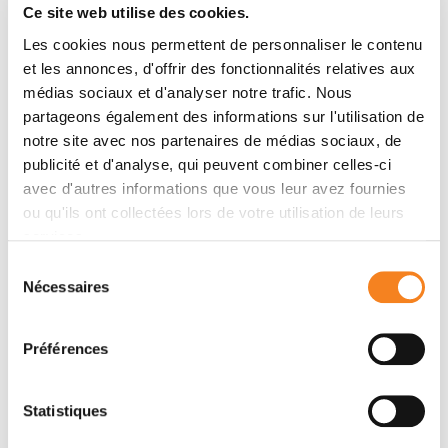
(CARD9) is a key signaling pathway in macrophages
Ce site web utilise des cookies.
but its role in atherosclerosis is still poorly understood.
Les cookies nous permettent de personnaliser le contenu
Global deletion of
Card9
in
Apoe
-/-
mice as well as
et les annonces, d'offrir des fonctionnalités relatives aux
hematopoietic deletion in
Ldlr
-/-
mice increases
médias sociaux et d'analyser notre trafic. Nous
atherosclerosis. The acceleration of atherosclerosis is
partageons également des informations sur l'utilisation de
also observed in
Apoe
-/-
Rag2
-/-
Card9
-/-
mice,
notre site avec nos partenaires de médias sociaux, de
ruling out a role for the adaptive immune system in the
publicité et d'analyse, qui peuvent combiner celles-ci
vascular phenotype of
Card9
deficient mice.
Card9
avec d'autres informations que vous leur avez fournies
deficiency alters macrophage phenotype through
ou qu'ils ont collectées lors de votre utilisation de leurs
CD36 overexpression with increased IL-1β
services.
production, increased lipid uptake, higher cell death
Sélection
susceptibility and defective autophagy. Rapamycin or
Nécessaires
du
metformin, two autophagy inducers, abolish
consentement
intracellular lipid overload, restore macrophage
Préférences
survival and autophagy flux in vitro and finally abolish
the pro-atherogenic effects of
Card9
deficiency in
vivo. Transcriptomic analysis of human
CARD9
-
Statistiques
deficient monocytes confirms the pathogenic