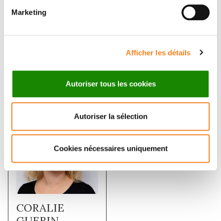
signature identified in murine models. In summary,
Marketing
CARD9 is a key protective pathway in atherosclerosis,
modulating macrophage CD36-dependent
inflammatory responses, lipid uptake and autophagy.
Afficher les détails
Membres
Autoriser tous les cookies
Autoriser la sélection
Cookies nécessaires uniquement
CORALIE
GUERIN