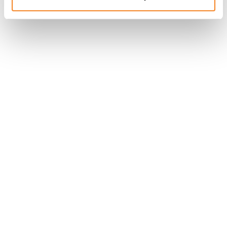
Nous contacter
Nous rejoindre
Annuaire
Actualités
Droits du patient
Presse
Mentions légales
Politique des données personnelles
Gestion des cookies