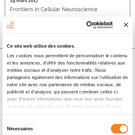
29 mars 2017
Frontiers in Cellular Neuroscience
DOI :
10.3389/fncel.2017.00086
Ce site web utilise des cookies.
Les cookies nous permettent de personnaliser le contenu
et les annonces, d'offrir des fonctionnalités relatives aux
Auteurs
médias sociaux et d'analyser notre trafic. Nous
partageons également des informations sur l'utilisation de
notre site avec nos partenaires de médias sociaux, de
Caterina Tomba, Céline Braïni, Ghislain Bugnicourt,
publicité et d'analyse, qui peuvent combiner celles-ci
Floriane Cohen, Benjamin M. Friedrich, Nir S. Gov,
avec d'autres informations que vous leur avez fournies
Catherine Villard
ou qu'ils ont collectées lors de votre utilisation de leurs
services.
Sélection
Nécessaires
du