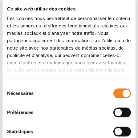
Estelle Dubruc, Fabienne Allias, Anne Pierre Morel,
Ce site web utilise des cookies.
François Golfier, Alain Puisieux, Mojgan Devouassoux-
Les cookies nous permettent de personnaliser le contenu
Shisheboran
et les annonces, d'offrir des fonctionnalités relatives aux
médias sociaux et d'analyser notre trafic. Nous
partageons également des informations sur l'utilisation de
Membres
notre site avec nos partenaires de médias sociaux, de
publicité et d'analyse, qui peuvent combiner celles-ci
avec d'autres informations que vous leur avez fournies
ou qu'ils ont collectées lors de votre utilisation de leurs
services.
Sélection
Nécessaires
du
consentement
Préférences
ALAIN
PUISIEUX
Statistiques