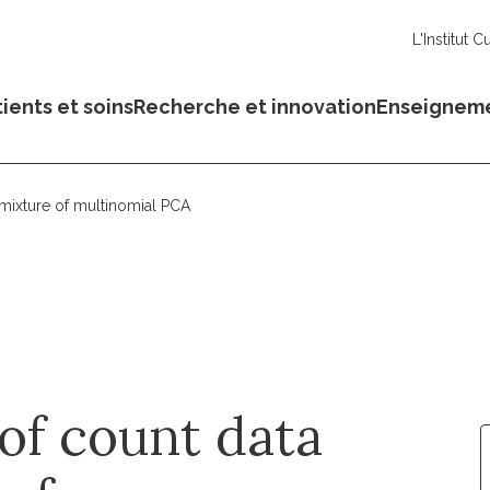
L'Institut C
ients et soins
Recherche et innovation
Enseignem
 mixture of multinomial PCA
of count data