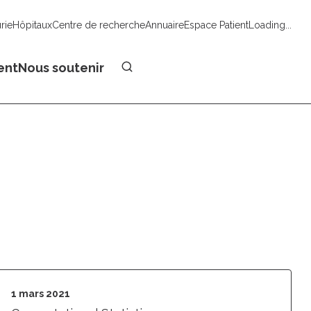
urie
Hôpitaux
Centre de recherche
Annuaire
Espace Patient
Loading...
Faire un don
ent
Nous soutenir
1 mars 2021