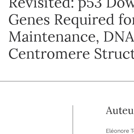
Revisited: p53 Do
Genes Required fo
Maintenance, DNA 
Centromere Struc
Auteu
Eléonore T