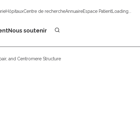
urie
Hôpitaux
Centre de recherche
Annuaire
Espace Patient
Loading...
Faire un don
ent
Nous soutenir
air, and Centromere Structure