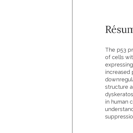
Résu
The p53 pro
of cells w
expressing
increased 
downregula
structure a
dyskeratos
in human ce
understand
suppressio