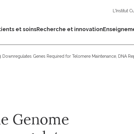
L'Institut C
ients et soins
Recherche et innovation
Enseignem
3 Downregulates Genes Required for Telomere Maintenance, DNA Rep
the Genome