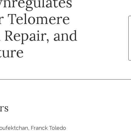
wnregulates
r Telomere
Repair, and
ture
rs
oufektchan, Franck Toledo