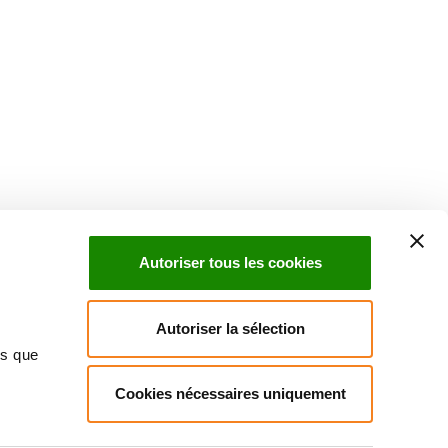
Suivez l'Institut Curie
 sociaux et en vous inscrivant à notre newsletter.
Autoriser tous les cookies
Inscrivez-vous à la newsletter
Autoriser la sélection
ns que
Cookies nécessaires uniquement
ndre
Annuaire
Actualités
Droits du patient
Presse