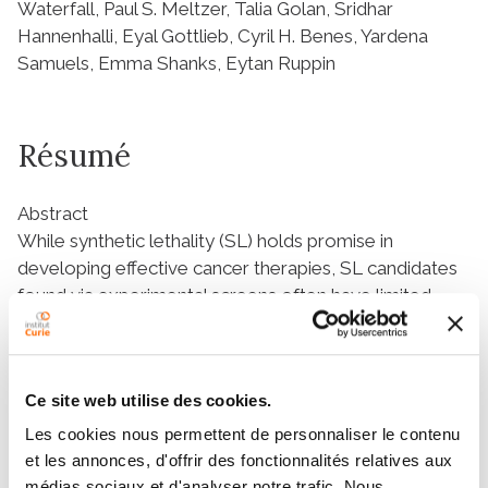
Waterfall, Paul S. Meltzer, Talia Golan, Sridhar
Hannenhalli, Eyal Gottlieb, Cyril H. Benes, Yardena
Samuels, Emma Shanks, Eytan Ruppin
Résumé
Abstract
While synthetic lethality (SL) holds promise in
developing effective cancer therapies, SL candidates
found via experimental screens often have limited
translational value. Here we present a data-driven
approach, ISLE (identification of clinically relevant
synthetic lethality), that mines TCGA cohort to identify
Ce site web utilise des cookies.
the most likely clinically relevant SL interactions (cSLi)
from a given candidate set of lab-screened SLi. We
Les cookies nous permettent de personnaliser le contenu
first validate ISLE via a benchmark of large-scale drug
et les annonces, d'offrir des fonctionnalités relatives aux
response screens and by predicting drug efficacy in
médias sociaux et d'analyser notre trafic. Nous