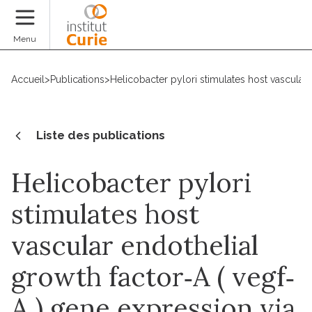
Faire un don
Menu
Accueil
>
Publications
>
Helicobacter pylori stimulates host vascular
Liste des publications
Helicobacter pylori
stimulates host
vascular endothelial
growth factor‐A ( vegf‐
A ) gene expression via