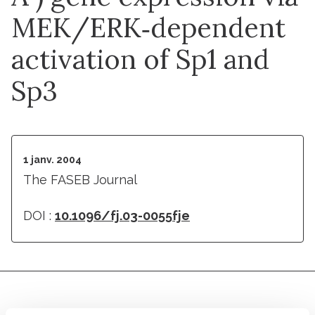
MEK/ERK‐dependent
activation of Sp1 and
Sp3
1 janv. 2004
The FASEB Journal
DOI :
10.1096/fj.03-0055fje