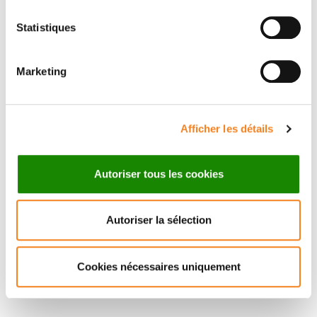
Statistiques
CHRISTIAN
WUNDER
Marketing
Chargé de recherche
Inserm
Afficher les détails
Autoriser tous les cookies
Autoriser la sélection
Cookies nécessaires uniquement