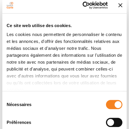
Auteurs
Mathias Z. Strowski, Thorsten Cramer, Georgia
Schäfer, Stefan Jüttner, Anna Walduck, Ernestina
Ce site web utilise des cookies.
Schipani, Wolfgang Kemmner, Silja Wessler, Christian
Les cookies nous permettent de personnaliser le contenu
Wunder, Matthias Weber, Thomas F. Meyer, Bertram
et les annonces, d'offrir des fonctionnalités relatives aux
Wiedenmann, Thomas Jöns, Michael Naumann,
médias sociaux et d'analyser notre trafic. Nous
Michael Höcker
partageons également des informations sur l'utilisation de
notre site avec nos partenaires de médias sociaux, de
publicité et d'analyse, qui peuvent combiner celles-ci
Membres
avec d'autres informations que vous leur avez fournies
ou qu'ils ont collectées lors de votre utilisation de leurs
services.
Sélection
Nécessaires
du
consentement
Préférences