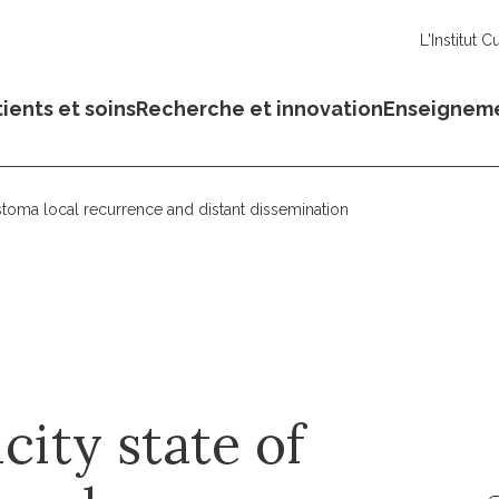
L'Institut C
ients et soins
Recherche et innovation
Enseignem
astoma local recurrence and distant dissemination
city state of