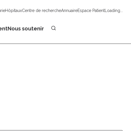
urie
Hôpitaux
Centre de recherche
Annuaire
Espace Patient
Loading...
Faire un don
ent
Nous soutenir