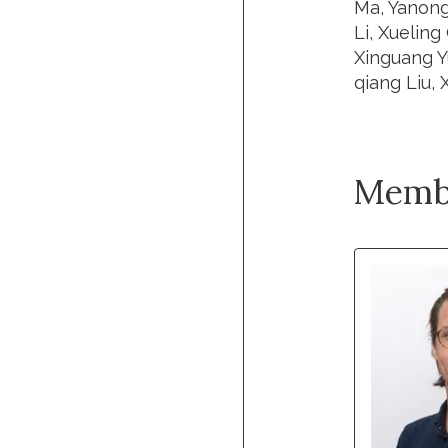
Ma, Yanong
Li, Xueling
Xinguang Yu
qiang Liu, 
Memb