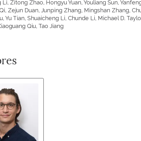
 Li, Zitong Zhao, Hongyu Yuan, Youliang Sun, Yanfen
 Qi, Zejun Duan, Junping Zhang, Mingshan Zhang, Chun
, Yu Tian, Shuaicheng Li, Chunde Li, Michael D. Taylor
Xiaoguang Qiu, Tao Jiang
res