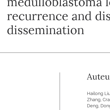
medulloblastoma l
recurrence and di
dissemination
Auteu
Hailong Li
Zhang, Cra
Deng, Dong