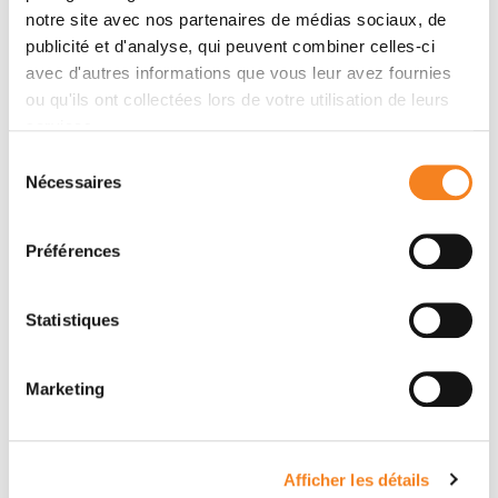
notre site avec nos partenaires de médias sociaux, de
publicité et d'analyse, qui peuvent combiner celles-ci
avec d'autres informations que vous leur avez fournies
ou qu'ils ont collectées lors de votre utilisation de leurs
services.
Sélection
TING-DI WU
Nécessaires
du
Ingénieur de recherche
consentement
Inserm
Préférences
Statistiques
Marketing
Afficher les détails