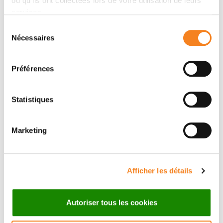
ou qu'ils ont collectées lors de votre utilisation de leurs
services.
Équipe
Dynamique de la chromatine
Sélection
GENEVIEVE ALMOUZNI
Nécessaires
du
consentement
Préférences
Statistiques
Marketing
Membres
Afficher les détails
Autoriser tous les cookies