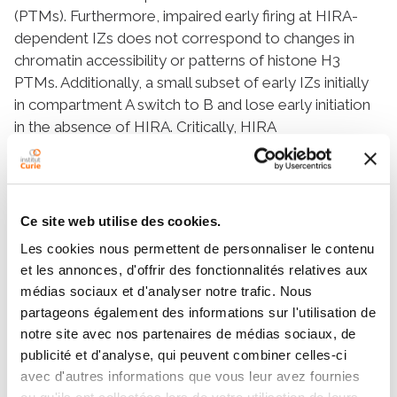
(PTMs). Furthermore, impaired early firing at HIRA-
dependent IZs does not correspond to changes in
chromatin accessibility or patterns of histone H3
PTMs. Additionally, a small subset of early IZs initially
in compartment A switch to B and lose early initiation
in the absence of HIRA. Critically, HIRA
complementation restores these early IZ, and H3.3
variant enrichment, without substantial compartment
reversal. Thus, while HIRA contributes to
compartment A features, its role in regulating early
Ce site web utilise des cookies.
replication initiation can be uncoupled from
Les cookies nous permettent de personnaliser le contenu
accessibility, histone marks and compartment
et les annonces, d'offrir des fonctionnalités relatives aux
organisation.
médias sociaux et d'analyser notre trafic. Nous
partageons également des informations sur l'utilisation de
notre site avec nos partenaires de médias sociaux, de
Equipes
publicité et d'analyse, qui peuvent combiner celles-ci
avec d'autres informations que vous leur avez fournies