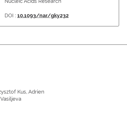
Nucleic Acids Research
DOI :
10.1093/nar/gky232
ysztof Kus, Adrien
Vasiljeva