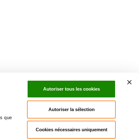
Suivez l'Institut Curie
 sociaux et en vous inscrivant à notre newsletter.
Autoriser tous les cookies
Inscrivez-vous à la newsletter
Autoriser la sélection
ns que
Cookies nécessaires uniquement
ndre
Annuaire
Actualités
Droits du patient
Presse