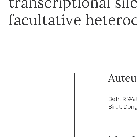
transcriptional sil
facultative heter
Auteu
Beth R Wat
Birot, Dong