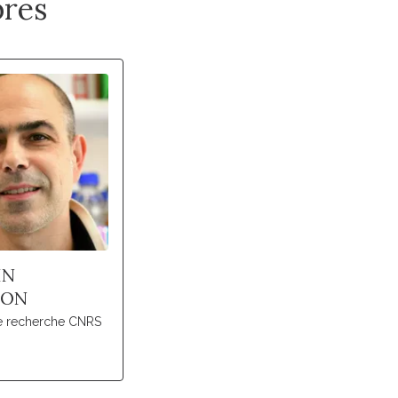
res
IN
LON
de recherche CNRS