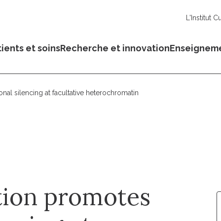
L'Institut C
ients et soins
Recherche et innovation
Enseignem
nal silencing at facultative heterochromatin
tion promotes