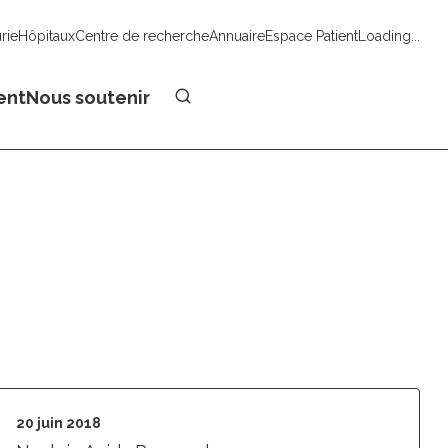
urie
Hôpitaux
Centre de recherche
Annuaire
Espace Patient
Loading...
Faire un don
ent
Nous soutenir
20 juin 2018