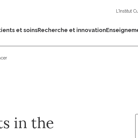
L'Institut C
ients et soins
Recherche et innovation
Enseignem
ncer
s in the