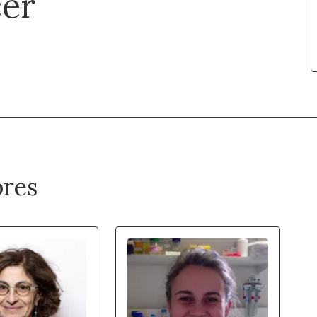
cer
res