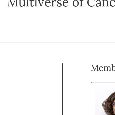
Multiverse of Can
Memb