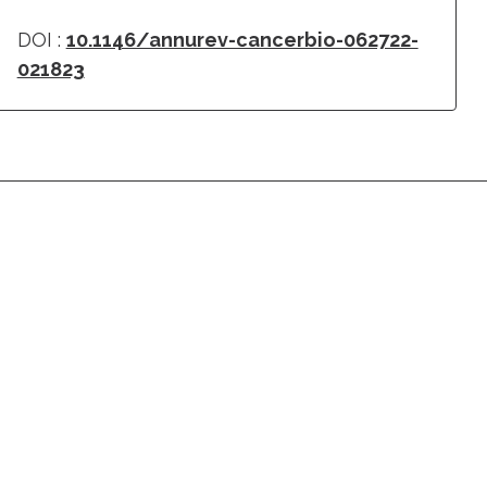
DOI :
10.1146/annurev-cancerbio-062722-
021823