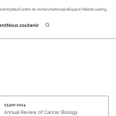
urie
Hôpitaux
Centre de recherche
Annuaire
Espace Patient
Loading...
Faire un don
ent
Nous soutenir
13 juin 2024
Annual Review of Cancer Biology