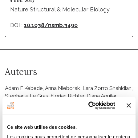
1 déc. 2017
Nature Structural & Molecular Biology
DOI :
10.1038/nsmb.3490
Auteurs
Adam F Kebede, Anna Nieborak, Lara Zorro Shahidian,
Stephanie Le Gras, Florian Richter, Diana Aguilar
Gómez, Marijke P Baltissen, Gergo Meszaros, Helena
de Fatima Magliarelli, Aaron Taudt, Raphael
Margueron, Maria Colomé-Tatché, Romeo Ricci,
Sylvain Daujat, Michiel Vermeulen, Gerhard Mittler,
Ce site web utilise des cookies.
Robert Schneider
Les cookies nous permettent de personnaliser le contenu