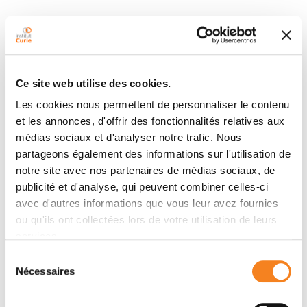
Equipes
Ce site web utilise des cookies.
Équipe
Les cookies nous permettent de personnaliser le contenu
Dynamique et hétérogénéité du
et les annonces, d'offrir des fonctionnalités relatives aux
transcriptome en contexte infectieux
médias sociaux et d'analyser notre trafic. Nous
PIERRE BOST
partageons également des informations sur l'utilisation de
notre site avec nos partenaires de médias sociaux, de
publicité et d'analyse, qui peuvent combiner celles-ci
avec d'autres informations que vous leur avez fournies
ou qu'ils ont collectées lors de votre utilisation de leurs
services.
Sélection
Nécessaires
du
Membres
consentement