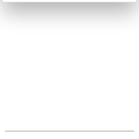
Suivez l'Institut Curie
Retrouvez notre actualité sur les réseaux
sociaux et en vous inscrivant à notre newsletter.
Inscrivez-vous à la newsletter