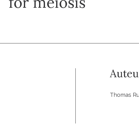
for meiosis
Auteu
Thomas Rub