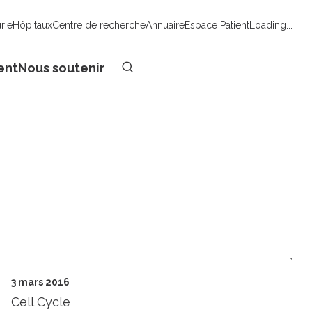
urie
Hôpitaux
Centre de recherche
Annuaire
Espace Patient
Loading...
Faire un don
ent
Nous soutenir
3 mars 2016
Cell Cycle