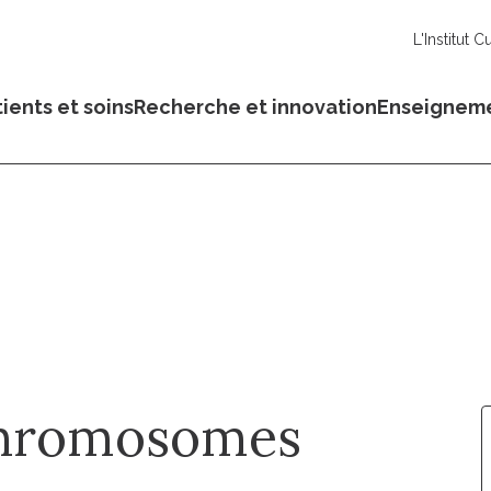
L'Institut C
ients et soins
Recherche et innovation
Enseignem
s
chromosomes