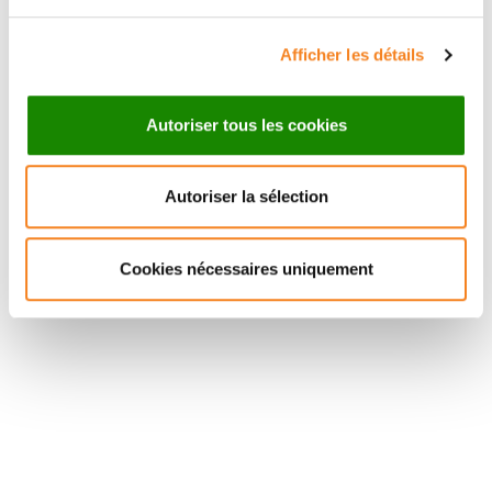
Afficher les détails
Autoriser tous les cookies
Autoriser la sélection
Cookies nécessaires uniquement
Suivez l'Institut Curie
Retrouvez notre actualité sur les réseaux
sociaux et en vous inscrivant à notre newsletter.
Inscrivez-vous à la newsletter