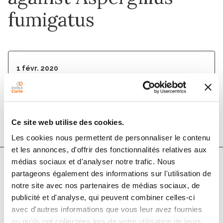
fumigatus
1 févr. 2020
Haematologica
DOI :
10.3324/haematol.2019.219220
Ce site web utilise des cookies.
Les cookies nous permettent de personnaliser le contenu
et les annonces, d'offrir des fonctionnalités relatives aux
médias sociaux et d'analyser notre trafic. Nous
partageons également des informations sur l'utilisation de
Auteurs
notre site avec nos partenaires de médias sociaux, de
publicité et d'analyse, qui peuvent combiner celles-ci
Damien Blez, Marion Blaize, Carole Soussain,
avec d'autres informations que vous leur avez fournies
Alexandre Boissonnas, Aïda Meghraoui-Kheddar,
ou qu'ils ont collectées lors de votre utilisation de leurs