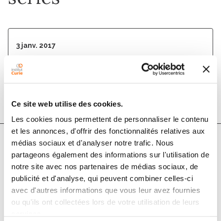
3 janv. 2017
Neurology
DOI :
10.1212/wnl.0000000000003420
Ce site web utilise des cookies.
Les cookies nous permettent de personnaliser le contenu
et les annonces, d'offrir des fonctionnalités relatives aux
médias sociaux et d'analyser notre trafic. Nous
Auteurs
partageons également des informations sur l'utilisation de
notre site avec nos partenaires de médias sociaux, de
publicité et d'analyse, qui peuvent combiner celles-ci
Kamal Chamoun, Sylvain Choquet, Eileen Boyle,
avec d'autres informations que vous leur avez fournies
Caroline Houillier, Delphine Larrieu-Ciron, Ahmad Al
ou qu'ils ont collectées lors de votre utilisation de leurs
Jijakli, Vanessa Delrieu, Vincent Delwail, Franck
services.