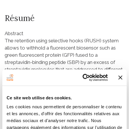
Résumé
Abstract
The retention using selective hooks (RUSH) system
allows to withhold a fluorescent biosensor such as
green fluorescent protein (GFP) fused to a
streptavidin-binding peptide (SBP) by an excess of
streptavidin molecules that are addressed to different
subcellular localizations. Addition of biotin
competitively disrupts this interaction, liberating the
biosensor from its hook. We constructed a human cell
line co-expressing soluble secretory-SBP-GFP (ss-
Ce site web utilise des cookies.
SBP-GFP) and streptavidin within the endoplasmic
Les cookies nous permettent de personnaliser le contenu
reticulum (ER) lumen and then used this system to
et les annonces, d'offrir des fonctionnalités relatives aux
screen a compound library for inhibitors of the biotin-
médias sociaux et d'analyser notre trafic. Nous
induced release of ss-SBP-GFP via the conventional
partageons également des informations sur l'utilisation de