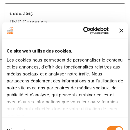
1 déc. 2015
BMC Genomics
DOI :
10.1186/s12864-015-1236-7
Ce site web utilise des cookies.
Les cookies nous permettent de personnaliser le contenu
et les annonces, d'offrir des fonctionnalités relatives aux
médias sociaux et d'analyser notre trafic. Nous
Auteurs
partageons également des informations sur l'utilisation de
notre site avec nos partenaires de médias sociaux, de
publicité et d'analyse, qui peuvent combiner celles-ci
Ferhat Ay, Thanh H Vu, Michael J Zeitz, Nelle
avec d'autres informations que vous leur avez fournies
Varoquaux, Jan E Carette, Jean-Philippe Vert, Andrew
ou qu'ils ont collectées lors de votre utilisation de leurs
R Hoffman, William S Noble
services.
Sélection