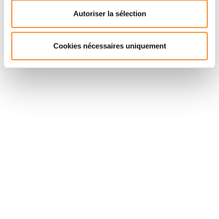
Directeur de recherche
Directeur de recherche
Autoriser la sélection
CNRS
Inserm
Cookies nécessaires uniquement
Suivez l'Institut Curie