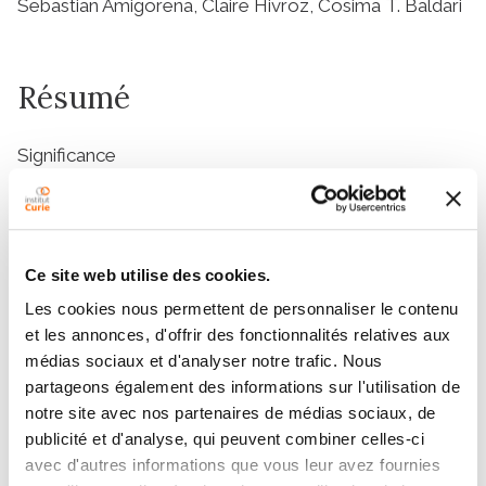
Sebastian Amigorena, Claire Hivroz, Cosima T. Baldari
Résumé
Significance
The immune synapse (IS), the site of cell–cell contact
between T cells and antigen-presenting cells, plays a
crucial role in the mounting of an immune response.
Although IFT20 (intraflagellar transport protein 20), a
Ce site web utilise des cookies.
component of the intraflagellar transport system,
Les cookies nous permettent de personnaliser le contenu
regulates polarized traffic to the IS, its role in T-cell
et les annonces, d'offrir des fonctionnalités relatives aux
activation in vivo is unknown. Here we show that in the
médias sociaux et d'analyser notre trafic. Nous
absence of IFT20, T-cell receptor (TCR)-mediated
partageons également des informations sur l'utilisation de
signaling and recruitment of the signaling adaptor LAT
notre site avec nos partenaires de médias sociaux, de
to the immune synapse are impaired, leading to
publicité et d'analyse, qui peuvent combiner celles-ci
defective CD4
+
T-cell activation and proliferation.
avec d'autres informations que vous leur avez fournies
IFT20-defective mice fail to mount effective antigen-