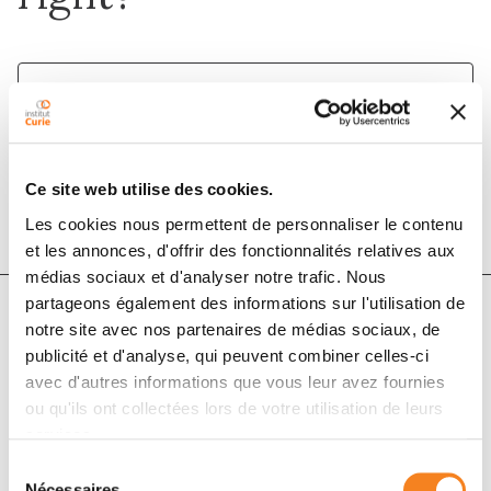
1 mars 2021
Annals of Oncology
DOI :
10.1016/j.annonc.2020.11.022
Ce site web utilise des cookies.
Les cookies nous permettent de personnaliser le contenu
et les annonces, d'offrir des fonctionnalités relatives aux
médias sociaux et d'analyser notre trafic. Nous
partageons également des informations sur l'utilisation de
notre site avec nos partenaires de médias sociaux, de
Auteurs
publicité et d'analyse, qui peuvent combiner celles-ci
avec d'autres informations que vous leur avez fournies
ou qu'ils ont collectées lors de votre utilisation de leurs
M.A. Franzoi, E. Romano, M. Piccart
services.
Sélection
Nécessaires