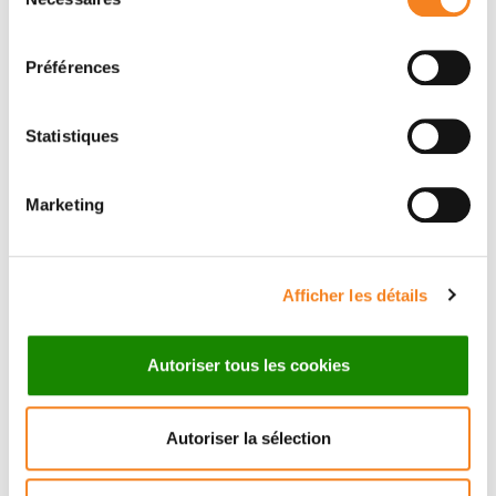
du
consentement
Préférences
Statistiques
Marketing
Suivez l'Institut Curie
Afficher les détails
Retrouvez notre actualité sur les réseaux
sociaux et en vous inscrivant à notre newsletter.
Autoriser tous les cookies
Inscrivez-vous à la newsletter
Autoriser la sélection