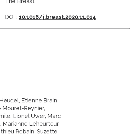
The Breast
DOI :
10.1016/j.breast.2020.11.014
 Heudel, Etienne Brain,
e Mouret-Reynier,
mile, Lionel Uwer, Marc
, Marianne Leheurteur,
athieu Robain, Suzette