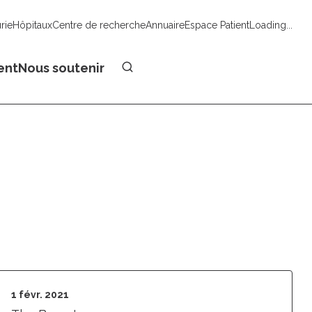
urie
Hôpitaux
Centre de recherche
Annuaire
Espace Patient
Loading...
Faire un don
ent
Nous soutenir
1 févr. 2021