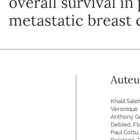
overall survival in
metastatic breast 
Auteu
Khalil Sale
Véronique 
Anthony Go
Debled, Fl
Paul Cottu,