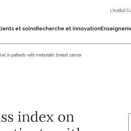
L'Institut C
ients et soins
Recherche et innovation
Enseignem
al in patients with metastatic breast cancer
ss index on