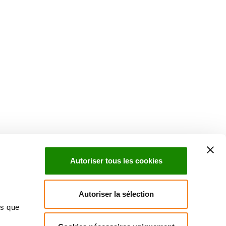
Suivez l'Institut Curie
 sociaux et en vous inscrivant à notre newsletter.
Autoriser tous les cookies
Inscrivez-vous à la newsletter
Autoriser la sélection
ns que