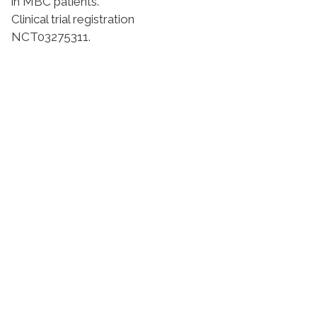
in MBC patients.
Clinical trial registration
NCT03275311.
Suivez l'Institut Curie
Retrouvez notre actualité sur les réseaux