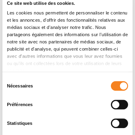
Ce site web utilise des cookies.
Background
Les cookies nous permettent de personnaliser le contenu
Metastatic breast cancer (MBC) behaviour differs
et les annonces, d'offrir des fonctionnalités relatives aux
depending on hormone receptors (HR) and human
médias sociaux et d'analyser notre trafic. Nous
epidermal growth factor receptor (HER2) statuses.
partageons également des informations sur l'utilisation de
Methods
notre site avec nos partenaires de médias sociaux, de
The kinetics of central nervous system (CNS)
publicité et d'analyse, qui peuvent combiner celles-ci
metastases (CNS metastasis-free survival, CNSM-FS)
avec d'autres informations que vous leur avez fournies
and subsequent patient’s prognosis (overall survival,
ou qu'ils ont collectées lors de votre utilisation de leurs
OS) according to the molecular subtype were
services.
retrospectively assessed in 16703 MBC patients of
Sélection
the ESME nationwide multicentre MBC database
Nécessaires
du
(Kaplan–Meier method).
consentement
Results
CNS metastases occurred in 4118 patients (24.6%)
Préférences
(7.2% at MBC diagnosis and 17.5% later during follow-
up). Tumours were HER2−/HR+ (45.3%), HER2+/HR+
Statistiques
(14.5%), HER2+/HR− (14.9%) and triple negative
(25.4%). Median age at CNS metastasis diagnosis was