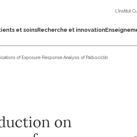
L'Institut C
ients et soins
Recherche et innovation
Enseignem
lications of Exposure-Response Analysis of Palbociclib
duction on