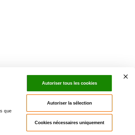
Suivez l'Institut Curie
 sociaux et en vous inscrivant à notre newsletter.
Autoriser tous les cookies
Inscrivez-vous à la newsletter
Autoriser la sélection
ns que
Cookies nécessaires uniquement
ndre
Annuaire
Actualités
Droits du patient
Presse