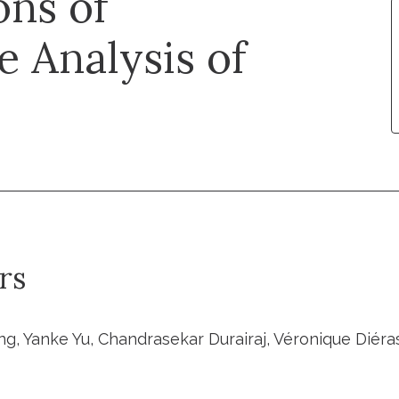
ons of
 Analysis of
rs
g, Yanke Yu, Chandrasekar Durairaj, Véronique Diéras,