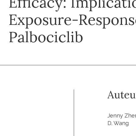
Efficacy: Implicati
Exposure-Response
Palbociclib
Auteu
Jenny Zhen
D. Wang