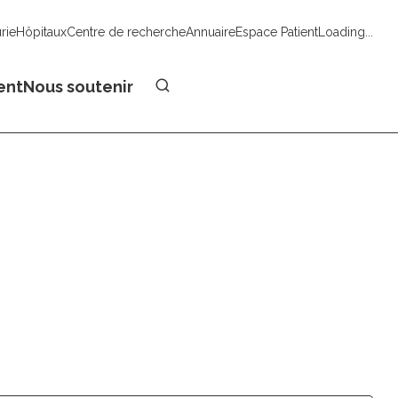
urie
Hôpitaux
Centre de recherche
Annuaire
Espace Patient
Loading...
Faire un don
ent
Nous soutenir