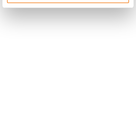
Nous contacter
Nous rejoindre
Annuaire
Actualités
Droits du patient
Presse
Mentions légales
Politique des données personnelles
Gestion des cookies
Signalement