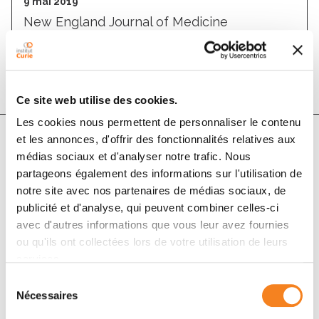
9 mai 2019
New England Journal of Medicine
DOI :
10.1056/nejmc1900053
Ce site web utilise des cookies.
Les cookies nous permettent de personnaliser le contenu
et les annonces, d'offrir des fonctionnalités relatives aux
médias sociaux et d'analyser notre trafic. Nous
Auteurs
partageons également des informations sur l'utilisation de
notre site avec nos partenaires de médias sociaux, de
Camille Moreau-Bachelard, Elodie Coquan,
publicité et d'analyse, qui peuvent combiner celles-ci
Christophe Le Tourneau
avec d'autres informations que vous leur avez fournies
ou qu'ils ont collectées lors de votre utilisation de leurs
services.
Sélection
Nécessaires
du
consentement