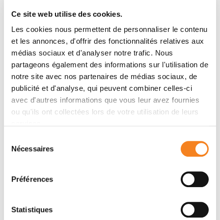
C M Galmarini, N Falette, E Tabone, C Levrat, R
Ce site web utilise des cookies.
Britten, N Voorzanger-Rousselot, O Roesch-Gateau,
Les cookies nous permettent de personnaliser le contenu
A Vanier-Viornery, A Puisieux, C Dumontet
et les annonces, d'offrir des fonctionnalités relatives aux
médias sociaux et d'analyser notre trafic. Nous
partageons également des informations sur l'utilisation de
Membres
notre site avec nos partenaires de médias sociaux, de
publicité et d'analyse, qui peuvent combiner celles-ci
avec d'autres informations que vous leur avez fournies
ou qu'ils ont collectées lors de votre utilisation de leurs
services.
Sélection
Nécessaires
du
consentement
Préférences
ALAIN
PUISIEUX
Statistiques