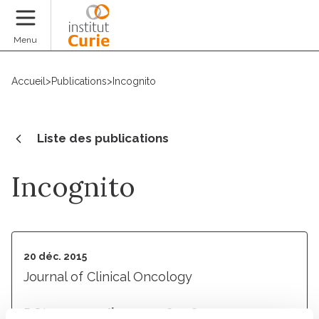
Faire un don
Menu
Accueil
>
Publications
>
Incognito
Liste des publications
Incognito
20 déc. 2015
Journal of Clinical Oncology
DOI :
10.1200/jco.2015.64.1654