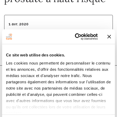
1 avr. 2020
Cancer/Radiothérapie
DOI :
10.1016/j.canrad.2020.02.001
Ce site web utilise des cookies.
Les cookies nous permettent de personnaliser le contenu
et les annonces, d'offrir des fonctionnalités relatives aux
médias sociaux et d'analyser notre trafic. Nous
Auteurs
partageons également des informations sur l'utilisation de
notre site avec nos partenaires de médias sociaux, de
publicité et d'analyse, qui peuvent combiner celles-ci
I. Latorzeff, P. Sargos, G. Créhange, Y. Belkacémi, D.
avec d'autres informations que vous leur avez fournies
Azria, A. Hasbini, T. Dubergé, A. Toledano, P. Graff-
ou qu'ils ont collectées lors de votre utilisation de leurs
Cailleaud, O. Chapet, C. Hennequin, R. de Crevoisier, S.
services.