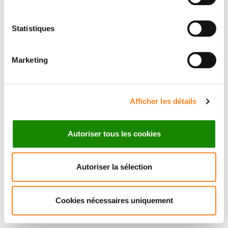
Statistiques
Suivez l'Institut Curie
Marketing
Retrouvez notre actualité sur les réseaux
sociaux et en vous inscrivant à notre newsletter.
Afficher les détails
Inscrivez-vous à la newsletter
Autoriser tous les cookies
Autoriser la sélection
Cookies nécessaires uniquement
Nous contacter