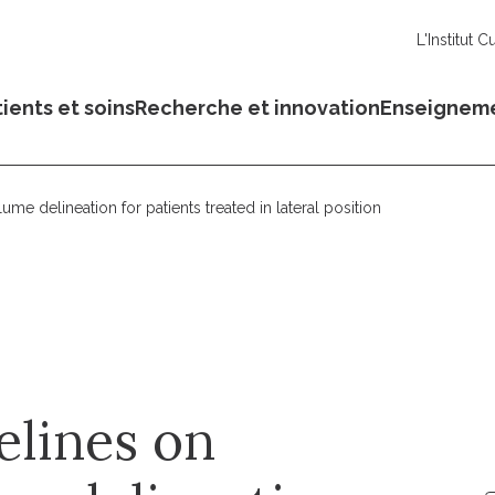
L'Institut C
ients et soins
Recherche et innovation
Enseignem
lume delineation for patients treated in lateral position
elines on