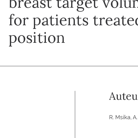
breast target volu
for patients treated
position
Auteu
R. Msika, A.