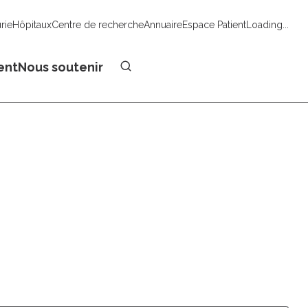
urie
Hôpitaux
Centre de recherche
Annuaire
Espace Patient
Loading...
Faire un don
ent
Nous soutenir