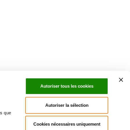
Suivez l'Institut Curie
 sociaux et en vous inscrivant à notre newsletter.
Autoriser tous les cookies
Inscrivez-vous à la newsletter
Autoriser la sélection
ns que
Cookies nécessaires uniquement
ndre
Annuaire
Actualités
Droits du patient
Presse