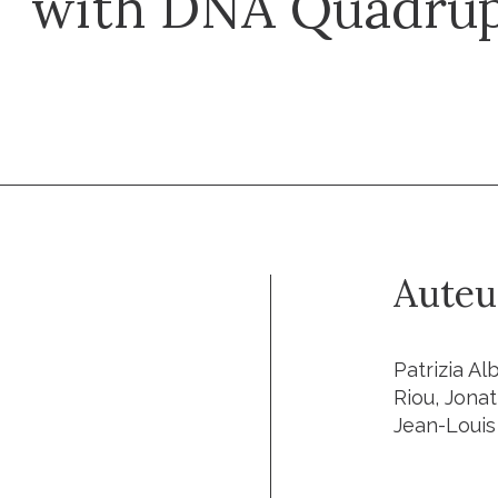
with DNA Quadrup
Auteu
Patrizia Al
Riou, Jona
Jean-Loui