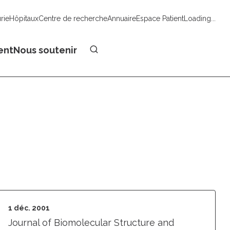
urie
Hôpitaux
Centre de recherche
Annuaire
Espace Patient
Loading...
Faire un don
ent
Nous soutenir
1 déc. 2001
Journal of Biomolecular Structure and