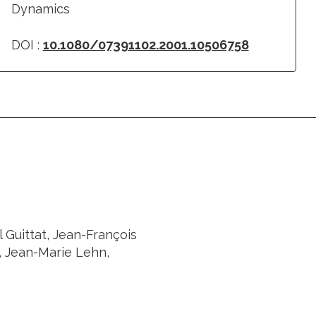
Dynamics
DOI :
10.1080/07391102.2001.10506758
l Guittat, Jean-François
, Jean-Marie Lehn,