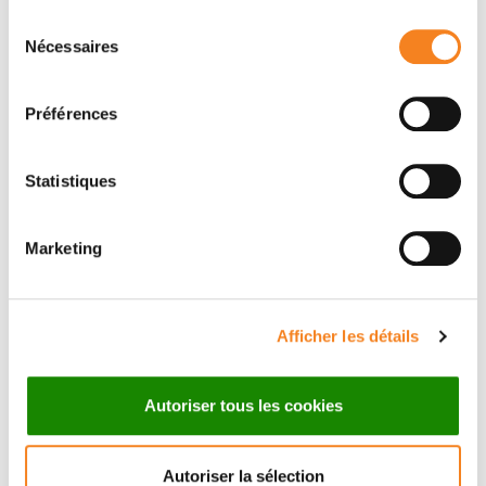
Sélection
Nécessaires
Membres
du
consentement
Préférences
Statistiques
Marketing
PEDRO
SHUBHAMAY
Afficher les détails
HERNANDEZ
DAS
CERDA
Autoriser tous les cookies
Chargé de recherche
Inserm
Autoriser la sélection