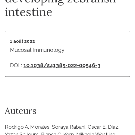
intestine
1 août 2022
Mucosal Immunology
DOI :
10.1038/s41385-022-00546-3
Auteurs
Rodrigo A. Morales, Soraya Rabahi, Oscar E. Diaz,
Yazan Salloum, Bianca C. Kern, Mikaela Westling,