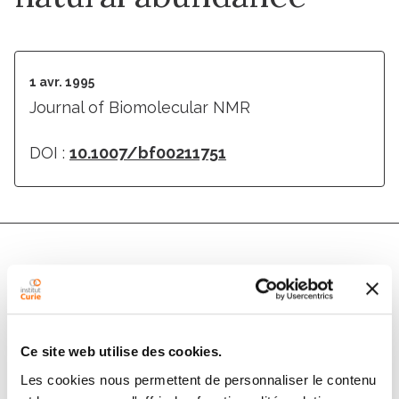
1 avr. 1995
Journal of Biomolecular NMR
DOI :
10.1007/bf00211751
Auteurs
Jo�l Mispelter, Claudine Lef�vre, �lisabeth Adjadj,
Ce site web utilise des cookies.
�ric Quiniou, Vincent Favaudon
Les cookies nous permettent de personnaliser le contenu