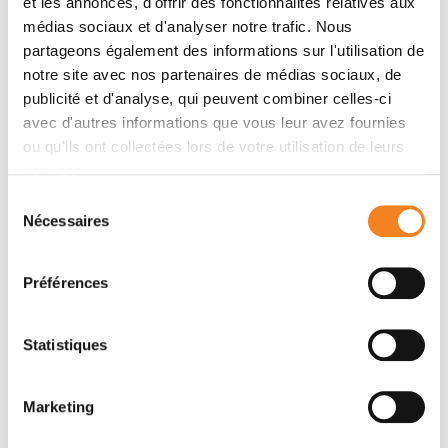
et les annonces, d'offrir des fonctionnalités relatives aux
médias sociaux et d'analyser notre trafic. Nous
Membres
partageons également des informations sur l'utilisation de
notre site avec nos partenaires de médias sociaux, de
publicité et d'analyse, qui peuvent combiner celles-ci
avec d'autres informations que vous leur avez fournies
ou qu'ils ont collectées lors de votre utilisation de leurs
services.
Sélection
Nécessaires
du
consentement
Préférences
VINCENT
FAVAUDON
Statistiques
Marketing