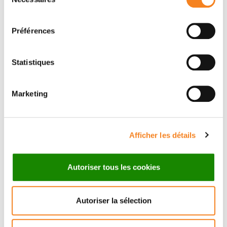
du
consentement
Préférences
Statistiques
Marketing
Suivez l'Institut Curie
Afficher les détails
Retrouvez notre actualité sur les réseaux
sociaux et en vous inscrivant à notre newsletter.
Autoriser tous les cookies
Inscrivez-vous à la newsletter
Autoriser la sélection