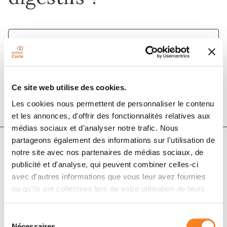
1 juin 2020
Bulletin du Cancer
DOI :
10.1016/j.bulcan.2019.06.013
Ce site web utilise des cookies.
Les cookies nous permettent de personnaliser le contenu
et les annonces, d'offrir des fonctionnalités relatives aux
médias sociaux et d'analyser notre trafic. Nous
partageons également des informations sur l'utilisation de
notre site avec nos partenaires de médias sociaux, de
Auteurs
publicité et d'analyse, qui peuvent combiner celles-ci
avec d'autres informations que vous leur avez fournies
ou qu'ils ont collectées lors de votre utilisation de leurs
Matthieu Faron, Enora Laas
services.
Sélection
Nécessaires