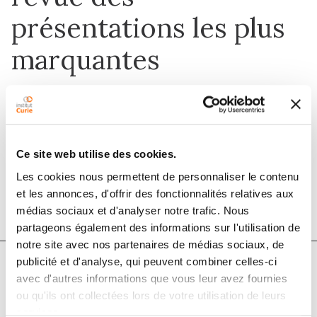
présentations les plus
marquantes
1 mars 2016
Revue d'Oncologie Hématologie Pédiatrique
Ce site web utilise des cookies.
Les cookies nous permettent de personnaliser le contenu
DOI :
10.1016/j.oncohp.2015.11.001
et les annonces, d'offrir des fonctionnalités relatives aux
médias sociaux et d'analyser notre trafic. Nous
partageons également des informations sur l'utilisation de
notre site avec nos partenaires de médias sociaux, de
publicité et d'analyse, qui peuvent combiner celles-ci
avec d'autres informations que vous leur avez fournies
Auteurs
ou qu'ils ont collectées lors de votre utilisation de leurs
services.