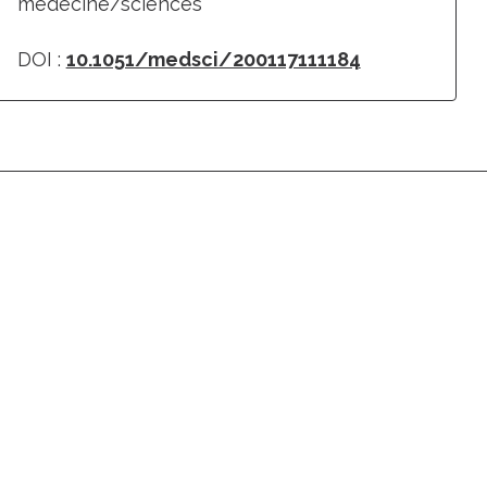
médecine/sciences
DOI :
10.1051/medsci/200117111184