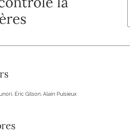
ontrôle la
mères
rs
nori, Éric Gilson, Alain Puisieux
res