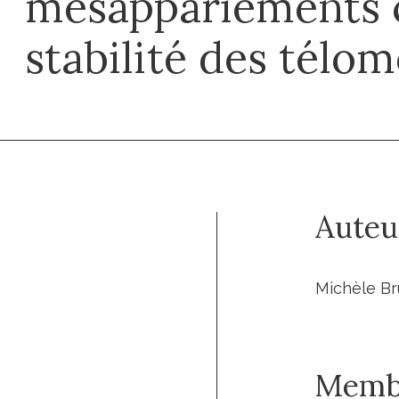
mésappariements c
stabilité des télo
Auteu
Michèle Bru
Memb