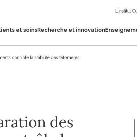
L'Institut C
ients et soins
Recherche et innovation
Enseignem
nts contrôle la stabilité des télomères
aration des