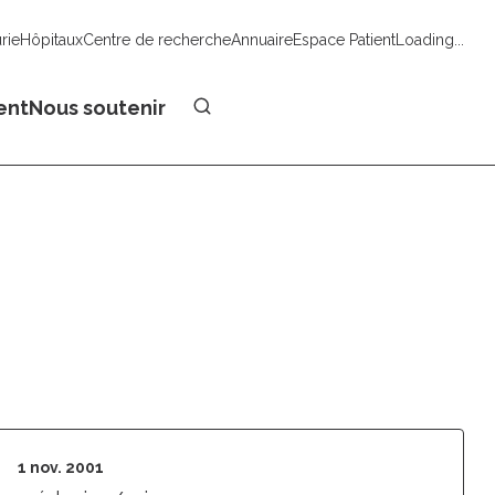
urie
Hôpitaux
Centre de recherche
Annuaire
Espace Patient
Loading...
Faire un don
ent
Nous soutenir
1 nov. 2001