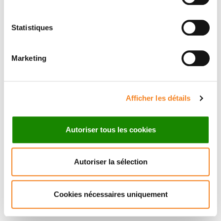
Statistiques
Suivez l'Institut Curie
Marketing
Retrouvez notre actualité sur les réseaux
sociaux et en vous inscrivant à notre newsletter.
Afficher les détails
Inscrivez-vous à la newsletter
Autoriser tous les cookies
Autoriser la sélection
Cookies nécessaires uniquement
Nous contacter