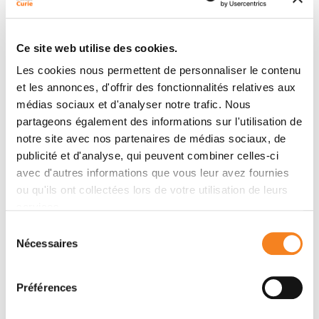
Kuchling, Mansour Alkobtawi, Matina Tsalavouta,
Joachim Wittbrodt, Matthias Carl, Patrick Blader,
Ce site web utilise des cookies.
Stephen W. Wilson
Les cookies nous permettent de personnaliser le contenu
et les annonces, d'offrir des fonctionnalités relatives aux
médias sociaux et d'analyser notre trafic. Nous
Résumé
partageons également des informations sur l'utilisation de
notre site avec nos partenaires de médias sociaux, de
Significance
publicité et d'analyse, qui peuvent combiner celles-ci
The ability of cells to migrate collectively underlies
avec d'autres informations que vous leur avez fournies
many biological processes. The parapineal is a small
ou qu'ils ont collectées lors de votre utilisation de leurs
group of cells that requires Fgf8 to migrate from the
services.
midline to the left side of the zebrafish forebrain.
Sélection
Studying the dynamics of FGF pathway activation
Nécessaires
du
reveals that FGF activity is restricted to a few left-
consentement
sided parapineal cells. Global activation of the FGF
Préférences
pathway interferes with parapineal migration in wild-
type embryos, while focal activation in few parapineal