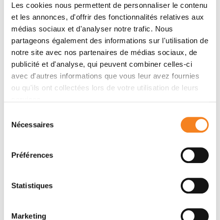
Les cookies nous permettent de personnaliser le contenu
Zi Liang Wu, Zhi Jian Wang, Patrick Keller, Qiang Zheng
et les annonces, d'offrir des fonctionnalités relatives aux
médias sociaux et d'analyser notre trafic. Nous
partageons également des informations sur l'utilisation de
Membres
notre site avec nos partenaires de médias sociaux, de
publicité et d'analyse, qui peuvent combiner celles-ci
avec d'autres informations que vous leur avez fournies
ou qu'ils ont collectées lors de votre utilisation de leurs
services.
Sélection
Nécessaires
du
consentement
Préférences
PATRICK
KELLER
Statistiques
Marketing