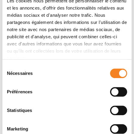
Les cookies nous permettent de personnaliser le contenu
et les annonces, d'offrir des fonctionnalités relatives aux
Membres
médias sociaux et d'analyser notre trafic. Nous
partageons également des informations sur l'utilisation de
notre site avec nos partenaires de médias sociaux, de
publicité et d'analyse, qui peuvent combiner celles-ci
avec d'autres informations que vous leur avez fournies
ou qu'ils ont collectées lors de votre utilisation de leurs
services.
Sélection
Nécessaires
du
consentement
PATRICIA
Préférences
BASSEREAU
Directeur de recherche
CNRS
Statistiques
Marketing