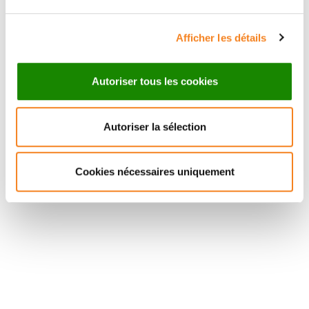
Afficher les détails
Autoriser tous les cookies
Autoriser la sélection
Cookies nécessaires uniquement
Suivez l'Institut Curie
Retrouvez notre actualité sur les réseaux
sociaux et en vous inscrivant à notre newsletter.
Inscrivez-vous à la newsletter