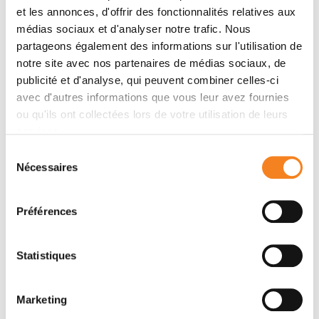
Membres
et les annonces, d'offrir des fonctionnalités relatives aux
médias sociaux et d'analyser notre trafic. Nous
partageons également des informations sur l'utilisation de
notre site avec nos partenaires de médias sociaux, de
publicité et d'analyse, qui peuvent combiner celles-ci
avec d'autres informations que vous leur avez fournies
ou qu'ils ont collectées lors de votre utilisation de leurs
services.
Sélection
Nécessaires
du
consentement
PATRICIA
BASSEREAU
Préférences
Directeur de recherche
CNRS
Statistiques
Marketing