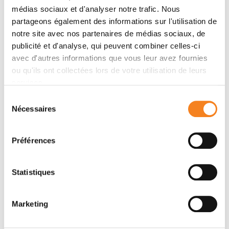
médias sociaux et d'analyser notre trafic. Nous
partageons également des informations sur l'utilisation de
notre site avec nos partenaires de médias sociaux, de
publicité et d'analyse, qui peuvent combiner celles-ci
avec d'autres informations que vous leur avez fournies
ou qu'ils ont collectées lors de votre utilisation de leurs
services.
Sélection
Nécessaires
du
NATHALIE
MATHIEU
consentement
DOSTATNI
COPPEY
Préférences
Sorbonne Université
Directeur de recherche
CNRS
Statistiques
Marketing