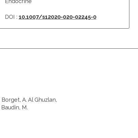
Endocrine
DOI :
10.1007/s12020-020-02245-0
 Borget, A. Al Ghuzlan,
. Baudin, M.