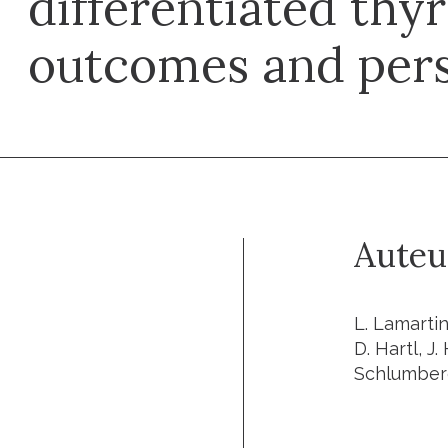
differentiated thy
outcomes and pers
Auteu
L. Lamartin
D. Hartl, J.
Schlumberg