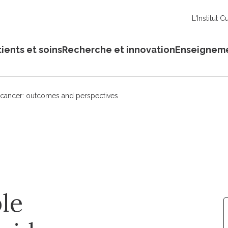
L'Institut C
ients et soins
Recherche et innovation
Enseignem
id cancer: outcomes and perspectives
le