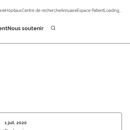
urie
Hôpitaux
Centre de recherche
Annuaire
Espace Patient
Loading...
Faire un don
ent
Nous soutenir
1 juil. 2020