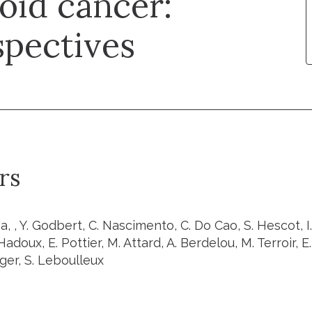
roid cancer:
pectives
rs
a, , Y. Godbert, C. Nascimento, C. Do Cao, S. Hescot, I.
 Hadoux, E. Pottier, M. Attard, A. Berdelou, M. Terroir, E
er, S. Leboulleux